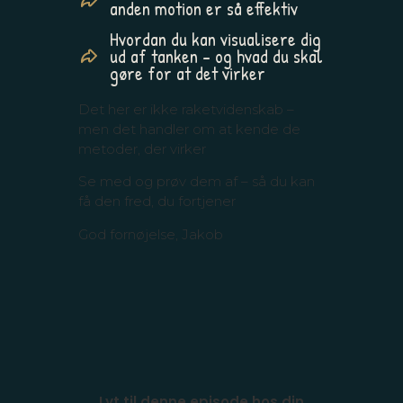
anden motion er så effektiv
Hvordan du kan visualisere dig
ud af tanken – og hvad du skal
gøre for at det virker
Det her er ikke raketvidenskab –
men det handler om at kende de
metoder, der virker
Se med og prøv dem af – så du kan
få den fred, du fortjener
God fornøjelse, Jakob
Lyt til denne episode hos din