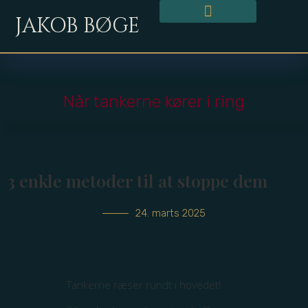
JAKOB BØGE
Når tankerne kører i ring
3 enkle metoder til at stoppe dem
24. marts 2025
Tankerne ræser rundt i hovedet!