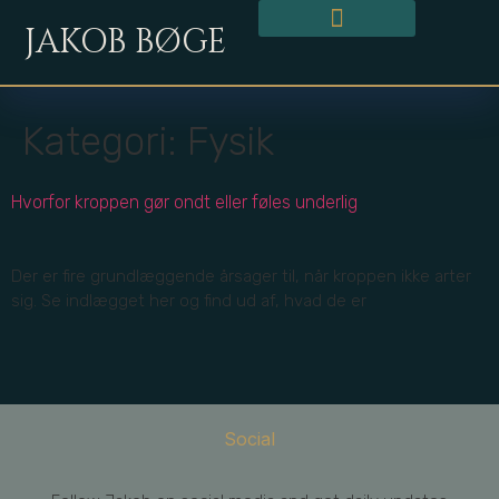
content
JAKOB BØGE
Kategori:
Fysik
Hvorfor kroppen gør ondt eller føles underlig
Der er fire grundlæggende årsager til, når kroppen ikke arter
sig. Se indlægget her og find ud af, hvad de er
Social